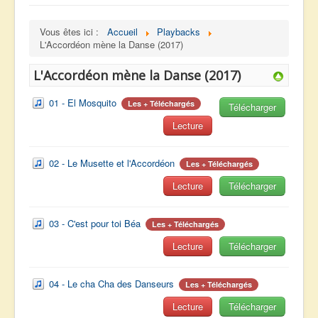
navigation
Accueil
Vous êtes ici :
Accueil
Playbacks
Albums
L'Accordéon mène la Danse (2017)
Facebook
L'Accordéon mène la Danse (2017)
Partitions
01 - El Mosquito
Les + Téléchargés
Télécharger
Playbacks
Lecture
Radios
Vidéos
02 - Le Musette et l'Accordéon
Les + Téléchargés
Me Contacter
Lecture
Télécharger
03 - C'est pour toi Béa
Les + Téléchargés
Lecture
Télécharger
04 - Le cha Cha des Danseurs
Les + Téléchargés
Lecture
Télécharger